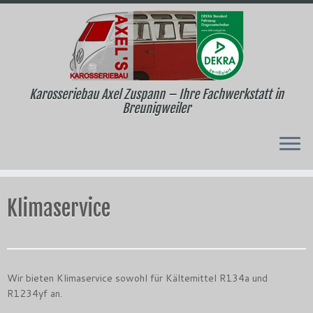
Karosseriebau Axel Zuspann – Ihre Fachwerkstatt in
Breunigweiler
Zum
Inhalt
Klimaservice
springen
Wir bieten Klimaservice sowohl für Kältemittel R134a und
R1234yf an.